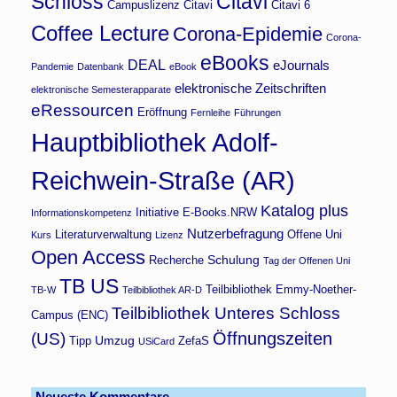
Schloss
Citavi
Campuslizenz Citavi
Citavi 6
Coffee Lecture
Corona-Epidemie
Corona-
eBooks
DEAL
eJournals
Pandemie
Datenbank
eBook
elektronische Zeitschriften
elektronische Semesterapparate
eRessourcen
Eröffnung
Fernleihe
Führungen
Hauptbibliothek Adolf-
Reichwein-Straße (AR)
Katalog plus
Initiative E-Books.NRW
Informationskompetenz
Nutzerbefragung
Literaturverwaltung
Offene Uni
Kurs
Lizenz
Open Access
Schulung
Recherche
Tag der Offenen Uni
TB US
Teilbibliothek Emmy-Noether-
TB-W
Teilbibliothek AR-D
Teilbibliothek Unteres Schloss
Campus (ENC)
Öffnungszeiten
(US)
Umzug
Tipp
ZefaS
USiCard
Neueste Kommentare