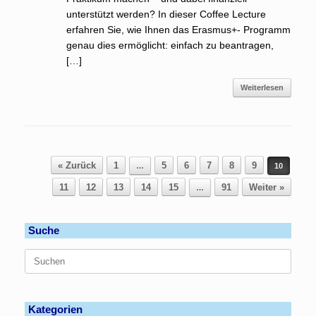
unterstützt werden? In dieser Coffee Lecture
erfahren Sie, wie Ihnen das Erasmus+- Programm
genau dies ermöglicht: einfach zu beantragen,
[…]
Weiterlesen
Beitragsnavigation
« Zurück
1
5
6
7
8
9
…
10
11
12
13
14
15
91
Weiter »
…
Suche
Suchen
nach:
Kategorien