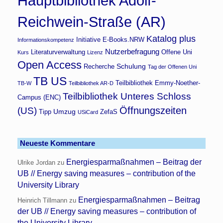
Hauptbibliothek Adolf-
Reichwein-Straße (AR)
Katalog plus
Initiative E-Books.NRW
Informationskompetenz
Nutzerbefragung
Literaturverwaltung
Offene Uni
Kurs
Lizenz
Open Access
Schulung
Recherche
Tag der Offenen Uni
TB US
Teilbibliothek Emmy-Noether-
TB-W
Teilbibliothek AR-D
Teilbibliothek Unteres Schloss
Campus (ENC)
Öffnungszeiten
(US)
Umzug
Tipp
ZefaS
USiCard
Neueste Kommentare
Energiesparmaßnahmen – Beitrag der
Ulrike Jordan
zu
UB // Energy saving measures – contribution of the
University Library
Energiesparmaßnahmen – Beitrag
Heinrich Tillmann
zu
der UB // Energy saving measures – contribution of
the University Library