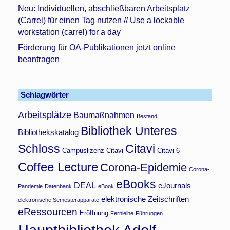
Neu: Individuellen, abschließbaren Arbeitsplatz
(Carrel) für einen Tag nutzen // Use a lockable
workstation (carrel) for a day
Förderung für OA-Publikationen jetzt online
beantragen
Schlagwörter
Arbeitsplätze
Baumaßnahmen
Bestand
Bibliothek Unteres
Bibliothekskatalog
Schloss
Citavi
Campuslizenz Citavi
Citavi 6
Coffee Lecture
Corona-Epidemie
Corona-
eBooks
DEAL
eJournals
Pandemie
Datenbank
eBook
elektronische Zeitschriften
elektronische Semesterapparate
eRessourcen
Eröffnung
Fernleihe
Führungen