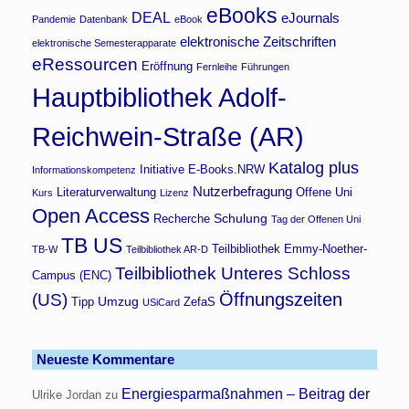
eBooks
DEAL
eJournals
Pandemie
Datenbank
eBook
elektronische Zeitschriften
elektronische Semesterapparate
eRessourcen
Eröffnung
Fernleihe
Führungen
Hauptbibliothek Adolf-
Reichwein-Straße (AR)
Katalog plus
Initiative E-Books.NRW
Informationskompetenz
Nutzerbefragung
Literaturverwaltung
Offene Uni
Kurs
Lizenz
Open Access
Schulung
Recherche
Tag der Offenen Uni
TB US
Teilbibliothek Emmy-Noether-
TB-W
Teilbibliothek AR-D
Teilbibliothek Unteres Schloss
Campus (ENC)
Öffnungszeiten
(US)
Umzug
Tipp
ZefaS
USiCard
Neueste Kommentare
Energiesparmaßnahmen – Beitrag der
Ulrike Jordan
zu