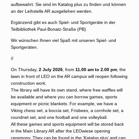
aufbewahrt. Sie sind im Katalog plus zu finden und können
an der Leihstelle AR ausgeliehen werden.
Ergänzend gibt es auch Spiel- und Sportgeräte in der
Teilbibliothek Paul-Bonatz-Straße (PB).
Wir wünschen Ihnen viel Spaß mit unseren Spiel- und
Sportgeräten.
//
On Thursday,
2 July 2026
, from
11.00 am to 2.00 pm
, the
lawn in front of LEO on the AR campus will reopen following
construction work.
The library will have its own stand, where free waffles will
be available and where you can borrow games, sports
equipment or picnic blankets. For example, we have a
Viking chess set, a boccia set, Frisbees, a cornhole set, a
roundnet set, and one football and one volleyball.
All these games and sports equipment will be stored back
in the Main Library AR after the LEOwiese opening
ceremony. They can be found in the ‘Katalog plus’ and can