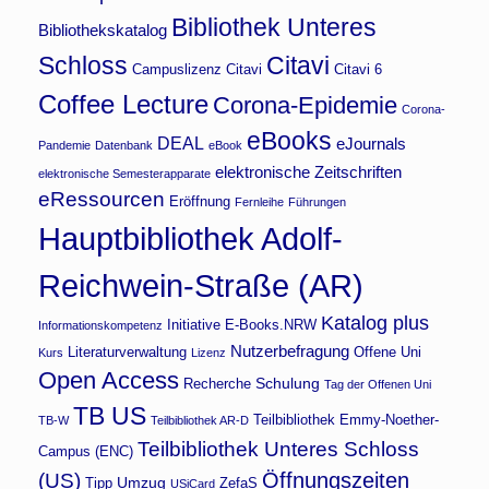
Bibliothek Unteres
Bibliothekskatalog
Schloss
Citavi
Campuslizenz Citavi
Citavi 6
Coffee Lecture
Corona-Epidemie
Corona-
eBooks
DEAL
eJournals
Pandemie
Datenbank
eBook
elektronische Zeitschriften
elektronische Semesterapparate
eRessourcen
Eröffnung
Fernleihe
Führungen
Hauptbibliothek Adolf-
Reichwein-Straße (AR)
Katalog plus
Initiative E-Books.NRW
Informationskompetenz
Nutzerbefragung
Literaturverwaltung
Offene Uni
Kurs
Lizenz
Open Access
Schulung
Recherche
Tag der Offenen Uni
TB US
Teilbibliothek Emmy-Noether-
TB-W
Teilbibliothek AR-D
Teilbibliothek Unteres Schloss
Campus (ENC)
Öffnungszeiten
(US)
Umzug
Tipp
ZefaS
USiCard