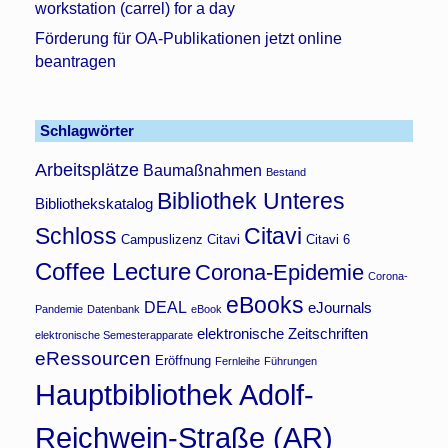
workstation (carrel) for a day
Förderung für OA-Publikationen jetzt online
beantragen
Schlagwörter
Arbeitsplätze
Baumaßnahmen
Bestand
Bibliothek Unteres
Bibliothekskatalog
Schloss
Citavi
Campuslizenz Citavi
Citavi 6
Coffee Lecture
Corona-Epidemie
Corona-
eBooks
DEAL
eJournals
Pandemie
Datenbank
eBook
elektronische Zeitschriften
elektronische Semesterapparate
eRessourcen
Eröffnung
Fernleihe
Führungen
Hauptbibliothek Adolf-
Reichwein-Straße (AR)