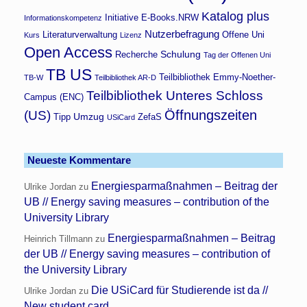
Katalog plus
Initiative E-Books.NRW
Informationskompetenz
Nutzerbefragung
Literaturverwaltung
Offene Uni
Kurs
Lizenz
Open Access
Schulung
Recherche
Tag der Offenen Uni
TB US
Teilbibliothek Emmy-Noether-
TB-W
Teilbibliothek AR-D
Teilbibliothek Unteres Schloss
Campus (ENC)
Öffnungszeiten
(US)
Umzug
Tipp
ZefaS
USiCard
Neueste Kommentare
Energiesparmaßnahmen – Beitrag der
Ulrike Jordan
zu
UB // Energy saving measures – contribution of the
University Library
Energiesparmaßnahmen – Beitrag
Heinrich Tillmann
zu
der UB // Energy saving measures – contribution of
the University Library
Die USiCard für Studierende ist da //
Ulrike Jordan
zu
New student card