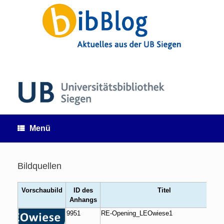
Zum
Inhalt
springen
Menü
Bildquellen
Vorschaubild
ID des
Titel
Anhangs
9951
RE-Opening_LEOwiese1