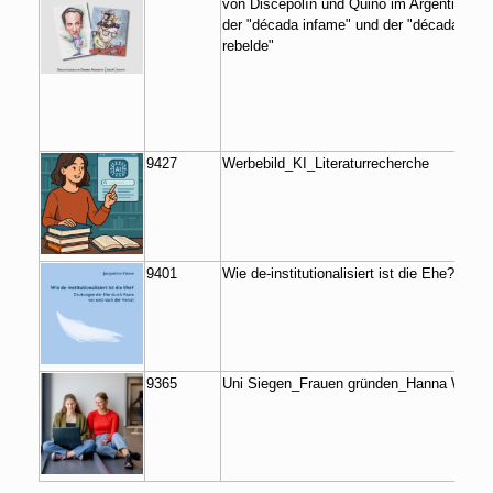
von Discepolín und Quino im Argentinien
der "década infame" und der "década
rebelde"
9427
Werbebild_KI_Literaturrecherche
9401
Wie de-institutionalisiert ist die Ehe?
9365
Uni Siegen_Frauen gründen_Hanna Witte