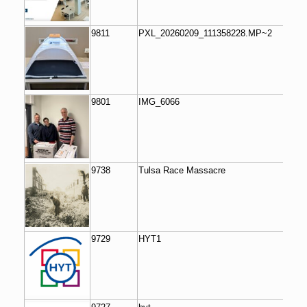
9811
PXL_20260209_111358228.MP~2
9801
IMG_6066
9738
Tulsa Race Massacre
9729
HYT1