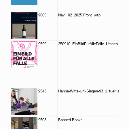
9605
Nav_ 02_2025 Front_web
9599
250910_EinBildFürAlleFälle_Umschlag.in
9543
Hanna-Witte-Uni-Siegen-93_1_fuer_zefas
9503
Banned Books