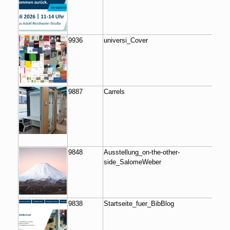
9936
universi_Cover
9887
Carrels
9848
Ausstellung_on-the-other-
side_SalomeWeber
9838
Startseite_fuer_BibBlog