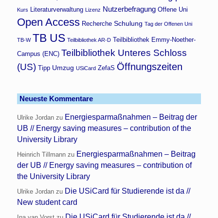
Nutzerbefragung
Literaturverwaltung
Offene Uni
Kurs
Lizenz
Open Access
Schulung
Recherche
Tag der Offenen Uni
TB US
Teilbibliothek Emmy-Noether-
TB-W
Teilbibliothek AR-D
Teilbibliothek Unteres Schloss
Campus (ENC)
Öffnungszeiten
(US)
Umzug
Tipp
ZefaS
USiCard
Neueste Kommentare
Energiesparmaßnahmen – Beitrag der
Ulrike Jordan
zu
UB // Energy saving measures – contribution of the
University Library
Energiesparmaßnahmen – Beitrag
Heinrich Tillmann
zu
der UB // Energy saving measures – contribution of
the University Library
Die USiCard für Studierende ist da //
Ulrike Jordan
zu
New student card
Die USiCard für Studierende ist da //
Ina van Vorst
zu