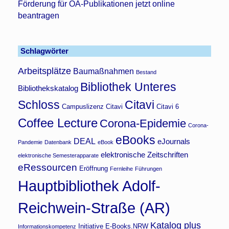
Förderung für OA-Publikationen jetzt online
beantragen
Schlagwörter
Arbeitsplätze
Baumaßnahmen
Bestand
Bibliothek Unteres
Bibliothekskatalog
Schloss
Citavi
Campuslizenz Citavi
Citavi 6
Coffee Lecture
Corona-Epidemie
Corona-
eBooks
DEAL
eJournals
Pandemie
Datenbank
eBook
elektronische Zeitschriften
elektronische Semesterapparate
eRessourcen
Eröffnung
Fernleihe
Führungen
Hauptbibliothek Adolf-
Reichwein-Straße (AR)
Katalog plus
Initiative E-Books.NRW
Informationskompetenz