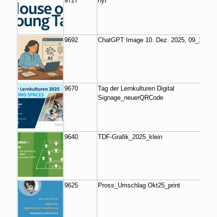
9727
hyt
9692
ChatGPT Image 10. Dez. 2025, 09_16_03
9670
Tag der Lernkulturen Digital
Signage_neuerQRCode
9640
TDF-Grafik_2025_klein
9625
Pross_Umschlag Okt25_print