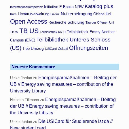
Katalog plus
Initiative E-Books.NRW
Informationskompetenz
Nutzerbefragung
Literaturverwaltung
Offene Uni
Kurs
Lizenz
Open Access
Schulung
Recherche
Tag der Offenen Uni
TB US
Teilbibliothek Emmy-Noether-
TB-W
Teilbibliothek AR-D
Teilbibliothek Unteres Schloss
Campus (ENC)
Öffnungszeiten
(US)
Umzug
Tipp
ZefaS
USiCard
Neueste Kommentare
Energiesparmaßnahmen – Beitrag der
Ulrike Jordan
zu
UB // Energy saving measures – contribution of the
University Library
Energiesparmaßnahmen – Beitrag
Heinrich Tillmann
zu
der UB // Energy saving measures – contribution of
the University Library
Die USiCard für Studierende ist da //
Ulrike Jordan
zu
New student card