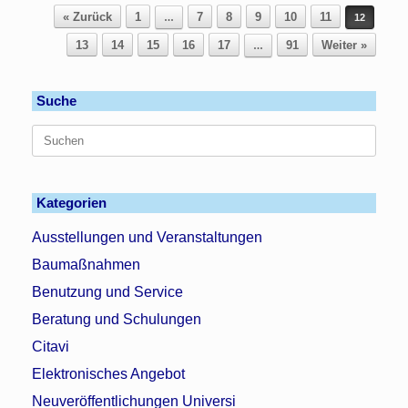
Beitragsnavigation
« Zurück
1
7
8
9
10
11
…
12
13
14
15
16
17
91
Weiter »
…
Suche
Suchen
nach:
Kategorien
Ausstellungen und Veranstaltungen
Baumaßnahmen
Benutzung und Service
Beratung und Schulungen
Citavi
Elektronisches Angebot
Neuveröffentlichungen Universi