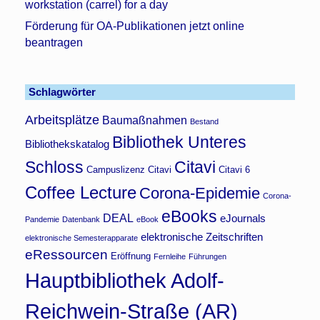
workstation (carrel) for a day
Förderung für OA-Publikationen jetzt online
beantragen
Schlagwörter
Arbeitsplätze
Baumaßnahmen
Bestand
Bibliothek Unteres
Bibliothekskatalog
Schloss
Citavi
Campuslizenz Citavi
Citavi 6
Coffee Lecture
Corona-Epidemie
Corona-
eBooks
DEAL
eJournals
Pandemie
Datenbank
eBook
elektronische Zeitschriften
elektronische Semesterapparate
eRessourcen
Eröffnung
Fernleihe
Führungen
Hauptbibliothek Adolf-
Reichwein-Straße (AR)