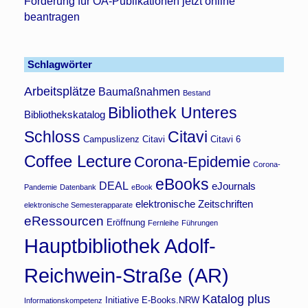
Förderung für OA-Publikationen jetzt online
beantragen
Schlagwörter
Arbeitsplätze
Baumaßnahmen
Bestand
Bibliothek Unteres
Bibliothekskatalog
Schloss
Citavi
Campuslizenz Citavi
Citavi 6
Coffee Lecture
Corona-Epidemie
Corona-
eBooks
DEAL
eJournals
Pandemie
Datenbank
eBook
elektronische Zeitschriften
elektronische Semesterapparate
eRessourcen
Eröffnung
Fernleihe
Führungen
Hauptbibliothek Adolf-
Reichwein-Straße (AR)
Katalog plus
Initiative E-Books.NRW
Informationskompetenz