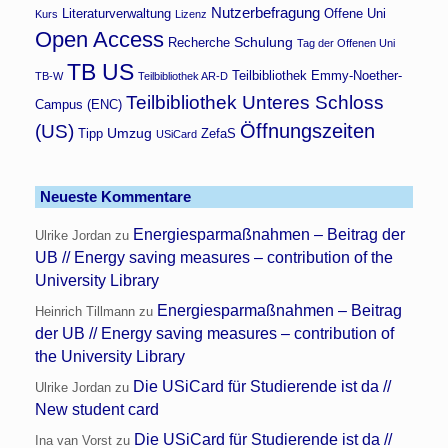
Nutzerbefragung
Literaturverwaltung
Offene Uni
Kurs
Lizenz
Open Access
Schulung
Recherche
Tag der Offenen Uni
TB US
Teilbibliothek Emmy-Noether-
TB-W
Teilbibliothek AR-D
Teilbibliothek Unteres Schloss
Campus (ENC)
Öffnungszeiten
(US)
Umzug
Tipp
ZefaS
USiCard
Neueste Kommentare
Energiesparmaßnahmen – Beitrag der
Ulrike Jordan
zu
UB // Energy saving measures – contribution of the
University Library
Energiesparmaßnahmen – Beitrag
Heinrich Tillmann
zu
der UB // Energy saving measures – contribution of
the University Library
Die USiCard für Studierende ist da //
Ulrike Jordan
zu
New student card
Die USiCard für Studierende ist da //
Ina van Vorst
zu