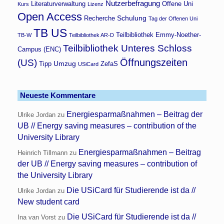
Nutzerbefragung
Literaturverwaltung
Offene Uni
Kurs
Lizenz
Open Access
Schulung
Recherche
Tag der Offenen Uni
TB US
Teilbibliothek Emmy-Noether-
TB-W
Teilbibliothek AR-D
Teilbibliothek Unteres Schloss
Campus (ENC)
Öffnungszeiten
(US)
Umzug
Tipp
ZefaS
USiCard
Neueste Kommentare
Energiesparmaßnahmen – Beitrag der
Ulrike Jordan
zu
UB // Energy saving measures – contribution of the
University Library
Energiesparmaßnahmen – Beitrag
Heinrich Tillmann
zu
der UB // Energy saving measures – contribution of
the University Library
Die USiCard für Studierende ist da //
Ulrike Jordan
zu
New student card
Die USiCard für Studierende ist da //
Ina van Vorst
zu