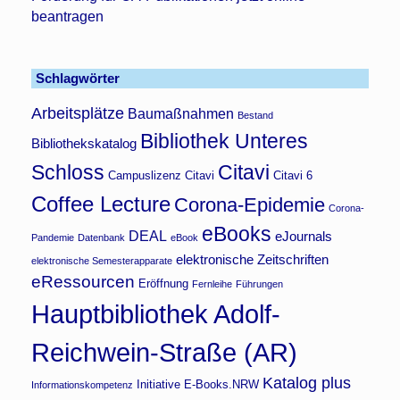
beantragen
Schlagwörter
Arbeitsplätze
Baumaßnahmen
Bestand
Bibliothek Unteres
Bibliothekskatalog
Schloss
Citavi
Campuslizenz Citavi
Citavi 6
Coffee Lecture
Corona-Epidemie
Corona-
eBooks
DEAL
eJournals
Pandemie
Datenbank
eBook
elektronische Zeitschriften
elektronische Semesterapparate
eRessourcen
Eröffnung
Fernleihe
Führungen
Hauptbibliothek Adolf-
Reichwein-Straße (AR)
Katalog plus
Initiative E-Books.NRW
Informationskompetenz