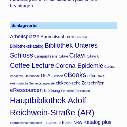
beantragen
Schlagwörter
Arbeitsplätze
Baumaßnahmen
Bestand
Bibliothek Unteres
Bibliothekskatalog
Schloss
Citavi
Campuslizenz Citavi
Citavi 6
Coffee Lecture
Corona-Epidemie
Corona-
eBooks
DEAL
eJournals
Pandemie
Datenbank
eBook
elektronische Zeitschriften
elektronische Semesterapparate
eRessourcen
Eröffnung
Fernleihe
Führungen
Hauptbibliothek Adolf-
Reichwein-Straße (AR)
Katalog plus
Initiative E-Books.NRW
Informationskompetenz