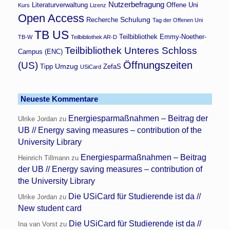
Nutzerbefragung
Literaturverwaltung
Offene Uni
Kurs
Lizenz
Open Access
Schulung
Recherche
Tag der Offenen Uni
TB US
Teilbibliothek Emmy-Noether-
TB-W
Teilbibliothek AR-D
Teilbibliothek Unteres Schloss
Campus (ENC)
Öffnungszeiten
(US)
Umzug
Tipp
ZefaS
USiCard
Neueste Kommentare
Energiesparmaßnahmen – Beitrag der
Ulrike Jordan
zu
UB // Energy saving measures – contribution of the
University Library
Energiesparmaßnahmen – Beitrag
Heinrich Tillmann
zu
der UB // Energy saving measures – contribution of
the University Library
Die USiCard für Studierende ist da //
Ulrike Jordan
zu
New student card
Die USiCard für Studierende ist da //
Ina van Vorst
zu