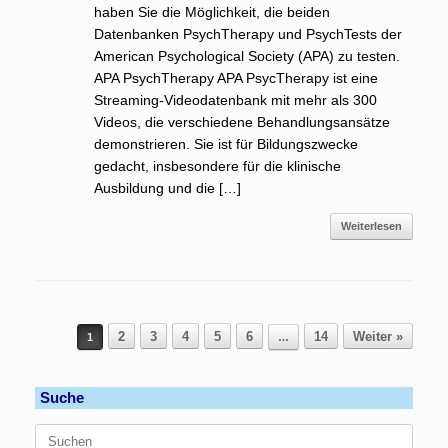
haben Sie die Möglichkeit, die beiden
Datenbanken PsychTherapy und PsychTests der
American Psychological Society (APA) zu testen.
APA PsychTherapy APA PsycTherapy ist eine
Streaming-Videodatenbank mit mehr als 300
Videos, die verschiedene Behandlungsansätze
demonstrieren. Sie ist für Bildungszwecke
gedacht, insbesondere für die klinische
Ausbildung und die […]
Weiterlesen
Beitragsnavigation
2
3
4
5
6
14
Weiter »
1
…
Suche
Suchen