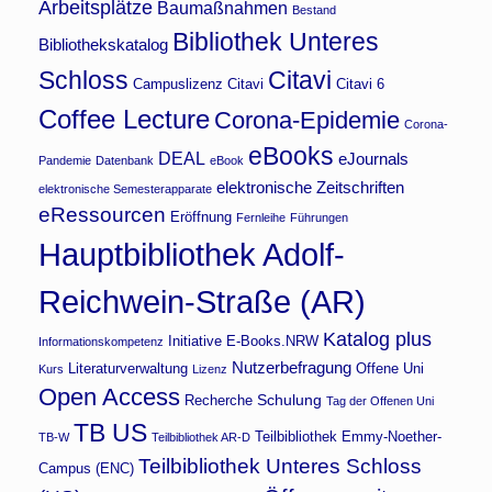
Arbeitsplätze
Baumaßnahmen
Bestand
Bibliothek Unteres
Bibliothekskatalog
Schloss
Citavi
Campuslizenz Citavi
Citavi 6
Coffee Lecture
Corona-Epidemie
Corona-
eBooks
DEAL
eJournals
Pandemie
Datenbank
eBook
elektronische Zeitschriften
elektronische Semesterapparate
eRessourcen
Eröffnung
Fernleihe
Führungen
Hauptbibliothek Adolf-
Reichwein-Straße (AR)
Katalog plus
Initiative E-Books.NRW
Informationskompetenz
Nutzerbefragung
Literaturverwaltung
Offene Uni
Kurs
Lizenz
Open Access
Schulung
Recherche
Tag der Offenen Uni
TB US
Teilbibliothek Emmy-Noether-
TB-W
Teilbibliothek AR-D
Teilbibliothek Unteres Schloss
Campus (ENC)