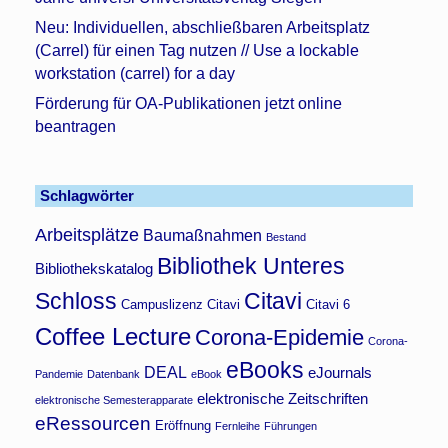
Neu: Individuellen, abschließbaren Arbeitsplatz
(Carrel) für einen Tag nutzen // Use a lockable
workstation (carrel) for a day
Förderung für OA-Publikationen jetzt online
beantragen
Schlagwörter
Arbeitsplätze
Baumaßnahmen
Bestand
Bibliothek Unteres
Bibliothekskatalog
Schloss
Citavi
Campuslizenz Citavi
Citavi 6
Coffee Lecture
Corona-Epidemie
Corona-
eBooks
DEAL
eJournals
Pandemie
Datenbank
eBook
elektronische Zeitschriften
elektronische Semesterapparate
eRessourcen
Eröffnung
Fernleihe
Führungen