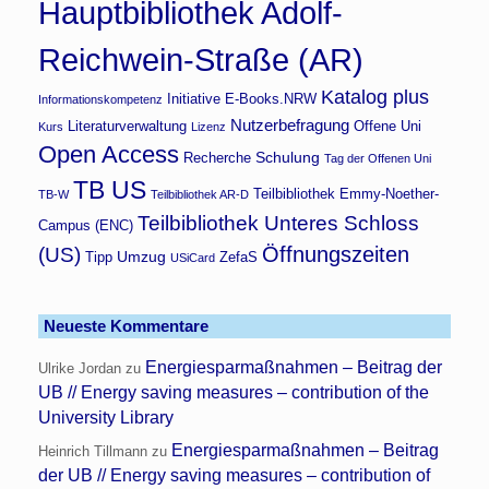
Hauptbibliothek Adolf-
Reichwein-Straße (AR)
Katalog plus
Initiative E-Books.NRW
Informationskompetenz
Nutzerbefragung
Literaturverwaltung
Offene Uni
Kurs
Lizenz
Open Access
Schulung
Recherche
Tag der Offenen Uni
TB US
Teilbibliothek Emmy-Noether-
TB-W
Teilbibliothek AR-D
Teilbibliothek Unteres Schloss
Campus (ENC)
Öffnungszeiten
(US)
Umzug
Tipp
ZefaS
USiCard
Neueste Kommentare
Energiesparmaßnahmen – Beitrag der
Ulrike Jordan
zu
UB // Energy saving measures – contribution of the
University Library
Energiesparmaßnahmen – Beitrag
Heinrich Tillmann
zu
der UB // Energy saving measures – contribution of