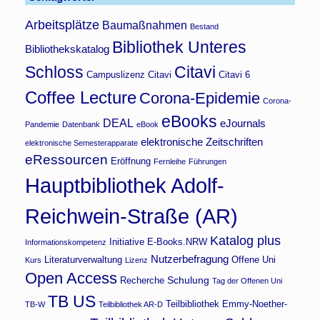
Arbeitsplätze
Baumaßnahmen
Bestand
Bibliothek Unteres
Bibliothekskatalog
Schloss
Citavi
Campuslizenz Citavi
Citavi 6
Coffee Lecture
Corona-Epidemie
Corona-
eBooks
DEAL
eJournals
Pandemie
Datenbank
eBook
elektronische Zeitschriften
elektronische Semesterapparate
eRessourcen
Eröffnung
Fernleihe
Führungen
Hauptbibliothek Adolf-
Reichwein-Straße (AR)
Katalog plus
Initiative E-Books.NRW
Informationskompetenz
Nutzerbefragung
Literaturverwaltung
Offene Uni
Kurs
Lizenz
Open Access
Schulung
Recherche
Tag der Offenen Uni
TB US
Teilbibliothek Emmy-Noether-
TB-W
Teilbibliothek AR-D