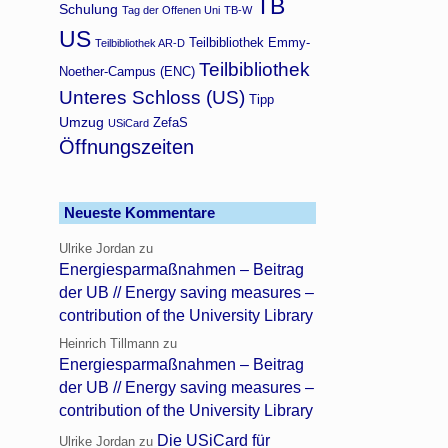
TB
Schulung
Tag der Offenen Uni
TB-W
US
Teilbibliothek Emmy-
Teilbibliothek AR-D
Teilbibliothek
Noether-Campus (ENC)
Unteres Schloss (US)
Tipp
Umzug
ZefaS
USiCard
Öffnungszeiten
Neueste Kommentare
Ulrike Jordan
zu
Energiesparmaßnahmen – Beitrag
der UB // Energy saving measures –
contribution of the University Library
Heinrich Tillmann
zu
Energiesparmaßnahmen – Beitrag
der UB // Energy saving measures –
contribution of the University Library
Die USiCard für
Ulrike Jordan
zu