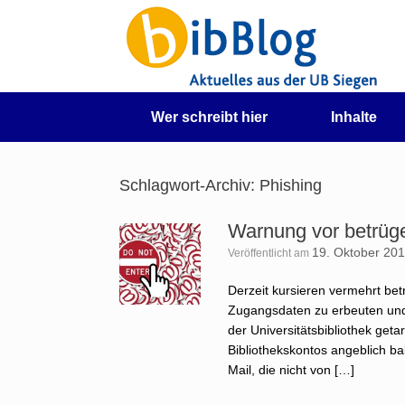
Zum
Inhalt
springen
Wer schreibt hier
Inhalte
Schlagwort-Archiv:
Phishing
Warnung vor betrüg
19. Oktober 20
Veröffentlicht am
Derzeit kursieren vermehrt bet
Zugangsdaten zu erbeuten und 
der Universitätsbibliothek geta
Bibliothekskontos angeblich ba
Mail, die nicht von […]