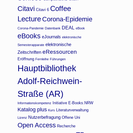
Coffee
Citavi
Citavi 6
Lecture
Corona-Epidemie
DEAL
Corona-Pandemie
Datenbank
eBook
eBooks
eJournals
elektronische
elektronische
Semesterapparate
eRessourcen
Zeitschriften
Eröffnung
Fernleihe
Führungen
Hauptbibliothek
Adolf-Reichwein-
Straße (AR)
Initiative E-Books.NRW
Informationskompetenz
Katalog plus
Literaturverwaltung
Kurs
Nutzerbefragung
Offene Uni
Lizenz
Open Access
Recherche