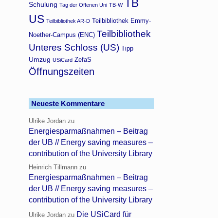
TB
Schulung
Tag der Offenen Uni
TB-W
US
Teilbibliothek Emmy-
Teilbibliothek AR-D
Teilbibliothek
Noether-Campus (ENC)
Unteres Schloss (US)
Tipp
Umzug
ZefaS
USiCard
Öffnungszeiten
Neueste Kommentare
Ulrike Jordan
zu
Energiesparmaßnahmen – Beitrag
der UB // Energy saving measures –
contribution of the University Library
Heinrich Tillmann
zu
Energiesparmaßnahmen – Beitrag
der UB // Energy saving measures –
contribution of the University Library
Die USiCard für
Ulrike Jordan
zu