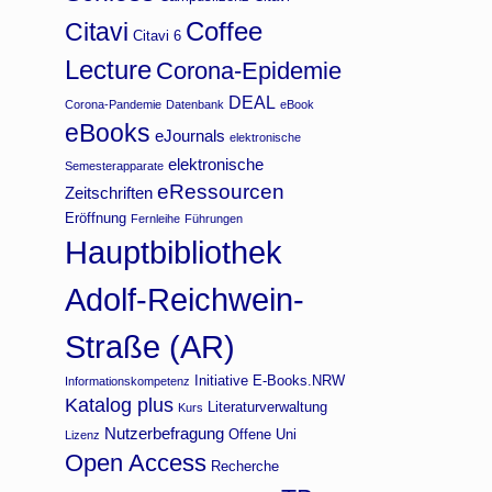
Coffee
Citavi
Citavi 6
Lecture
Corona-Epidemie
DEAL
Corona-Pandemie
Datenbank
eBook
eBooks
eJournals
elektronische
elektronische
Semesterapparate
eRessourcen
Zeitschriften
Eröffnung
Fernleihe
Führungen
Hauptbibliothek
Adolf-Reichwein-
Straße (AR)
Initiative E-Books.NRW
Informationskompetenz
Katalog plus
Literaturverwaltung
Kurs
Nutzerbefragung
Offene Uni
Lizenz
Open Access
Recherche