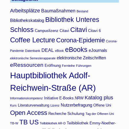
Arbeitsplätze
Baumaßnahmen
Bestand
Bibliothek Unteres
Bibliothekskatalog
Schloss
Citavi
Campuslizenz Citavi
Citavi 6
Coffee Lecture
Corona-Epidemie
Corona-
eBooks
DEAL
eJournals
Pandemie
Datenbank
eBook
elektronische Zeitschriften
elektronische Semesterapparate
eRessourcen
Eröffnung
Fernleihe
Führungen
Hauptbibliothek Adolf-
Reichwein-Straße (AR)
Katalog plus
Initiative E-Books.NRW
Informationskompetenz
Nutzerbefragung
Literaturverwaltung
Offene Uni
Kurs
Lizenz
Open Access
Schulung
Recherche
Tag der Offenen Uni
TB US
Teilbibliothek Emmy-Noether-
TB-W
Teilbibliothek AR-D