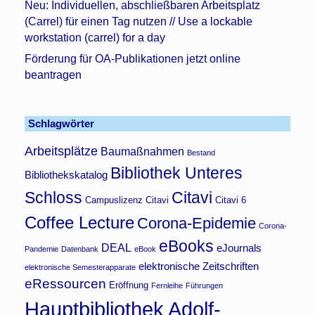
Neu: Individuellen, abschließbaren Arbeitsplatz
(Carrel) für einen Tag nutzen // Use a lockable
workstation (carrel) for a day
Förderung für OA-Publikationen jetzt online
beantragen
Schlagwörter
Arbeitsplätze
Baumaßnahmen
Bestand
Bibliothek Unteres
Bibliothekskatalog
Schloss
Citavi
Campuslizenz Citavi
Citavi 6
Coffee Lecture
Corona-Epidemie
Corona-
eBooks
DEAL
eJournals
Pandemie
Datenbank
eBook
elektronische Zeitschriften
elektronische Semesterapparate
eRessourcen
Eröffnung
Fernleihe
Führungen
Hauptbibliothek Adolf-