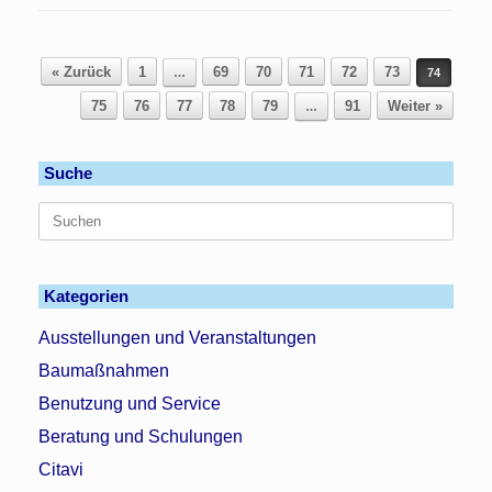
Beitragsnavigation
« Zurück
1
69
70
71
72
73
…
74
75
76
77
78
79
91
Weiter »
…
Suche
Suchen
nach:
Kategorien
Ausstellungen und Veranstaltungen
Baumaßnahmen
Benutzung und Service
Beratung und Schulungen
Citavi