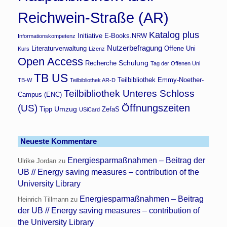
Reichwein-Straße (AR)
Katalog plus
Initiative E-Books.NRW
Informationskompetenz
Nutzerbefragung
Literaturverwaltung
Offene Uni
Kurs
Lizenz
Open Access
Schulung
Recherche
Tag der Offenen Uni
TB US
Teilbibliothek Emmy-Noether-
TB-W
Teilbibliothek AR-D
Teilbibliothek Unteres Schloss
Campus (ENC)
Öffnungszeiten
(US)
Umzug
Tipp
ZefaS
USiCard
Neueste Kommentare
Energiesparmaßnahmen – Beitrag der
Ulrike Jordan
zu
UB // Energy saving measures – contribution of the
University Library
Energiesparmaßnahmen – Beitrag
Heinrich Tillmann
zu
der UB // Energy saving measures – contribution of
the University Library