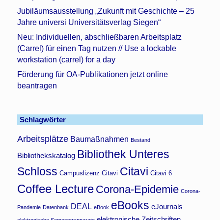
Jubiläumsausstellung „Zukunft mit Geschichte – 25
Jahre universi Universitätsverlag Siegen“
Neu: Individuellen, abschließbaren Arbeitsplatz
(Carrel) für einen Tag nutzen // Use a lockable
workstation (carrel) for a day
Förderung für OA-Publikationen jetzt online
beantragen
Schlagwörter
Arbeitsplätze
Baumaßnahmen
Bestand
Bibliothek Unteres
Bibliothekskatalog
Schloss
Citavi
Campuslizenz Citavi
Citavi 6
Coffee Lecture
Corona-Epidemie
Corona-
eBooks
DEAL
eJournals
Pandemie
Datenbank
eBook
elektronische Zeitschriften
elektronische Semesterapparate