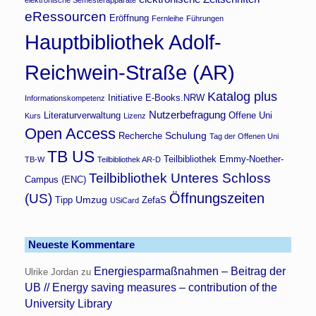
eRessourcen
Eröffnung
Fernleihe
Führungen
Hauptbibliothek Adolf-
Reichwein-Straße (AR)
Katalog plus
Initiative E-Books.NRW
Informationskompetenz
Nutzerbefragung
Literaturverwaltung
Offene Uni
Kurs
Lizenz
Open Access
Schulung
Recherche
Tag der Offenen Uni
TB US
Teilbibliothek Emmy-Noether-
TB-W
Teilbibliothek AR-D
Teilbibliothek Unteres Schloss
Campus (ENC)
Öffnungszeiten
(US)
Umzug
Tipp
ZefaS
USiCard
Neueste Kommentare
Energiesparmaßnahmen – Beitrag der
Ulrike Jordan
zu
UB // Energy saving measures – contribution of the
University Library