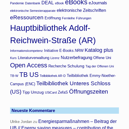
eBooks
DEAL
eJournals
Pandemie
Datenbank
eBook
elektronische Zeitschriften
elektronische Semesterapparate
eRessourcen
Eröffnung
Fernleihe
Führungen
Hauptbibliothek Adolf-
Reichwein-Straße (AR)
Katalog plus
Initiative E-Books.NRW
Informationskompetenz
Nutzerbefragung
Literaturverwaltung
Offene Uni
Kurs
Lizenz
Open Access
Schulung
Recherche
Tag der Offenen Uni
TB US
Teilbibliothek Emmy-Noether-
TB-W
Teilbibliothek AR-D
Teilbibliothek Unteres Schloss
Campus (ENC)
Öffnungszeiten
(US)
Umzug
Tipp
ZefaS
USiCard
Neueste Kommentare
Energiesparmaßnahmen – Beitrag der
Ulrike Jordan
zu
UB // Energy saving measures – contribution of the