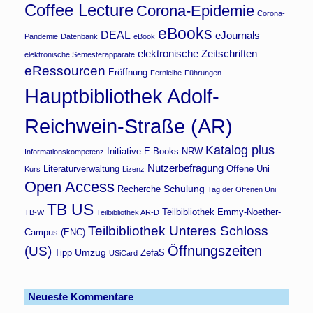
Coffee Lecture
Corona-Epidemie
Corona-
eBooks
DEAL
eJournals
Pandemie
Datenbank
eBook
elektronische Zeitschriften
elektronische Semesterapparate
eRessourcen
Eröffnung
Fernleihe
Führungen
Hauptbibliothek Adolf-
Reichwein-Straße (AR)
Katalog plus
Initiative E-Books.NRW
Informationskompetenz
Nutzerbefragung
Literaturverwaltung
Offene Uni
Kurs
Lizenz
Open Access
Schulung
Recherche
Tag der Offenen Uni
TB US
Teilbibliothek Emmy-Noether-
TB-W
Teilbibliothek AR-D
Teilbibliothek Unteres Schloss
Campus (ENC)
Öffnungszeiten
(US)
Umzug
Tipp
ZefaS
USiCard
Neueste Kommentare