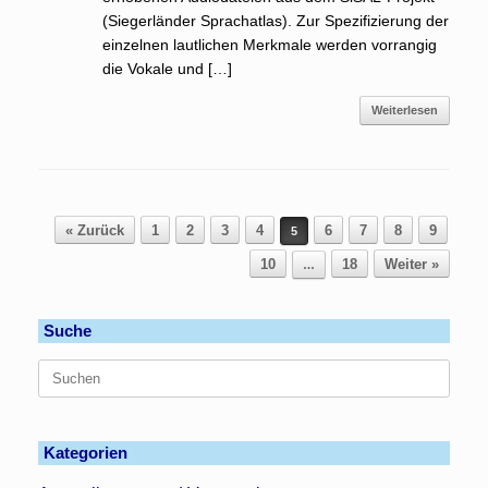
(Siegerländer Sprachatlas). Zur Spezifizierung der
einzelnen lautlichen Merkmale werden vorrangig
die Vokale und […]
Weiterlesen
Beitragsnavigation
« Zurück
1
2
3
4
6
7
8
9
5
10
18
Weiter »
…
Suche
Suchen
nach:
Kategorien