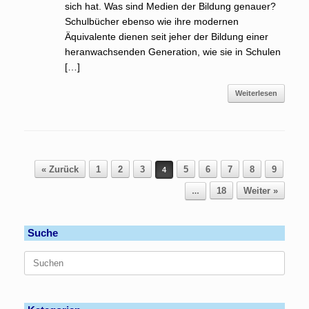
sich hat. Was sind Medien der Bildung genauer?
Schulbücher ebenso wie ihre modernen
Äquivalente dienen seit jeher der Bildung einer
heranwachsenden Generation, wie sie in Schulen
[…]
Weiterlesen
Beitragsnavigation
« Zurück
1
2
3
5
6
7
8
9
4
18
Weiter »
…
Suche
Suchen
nach: