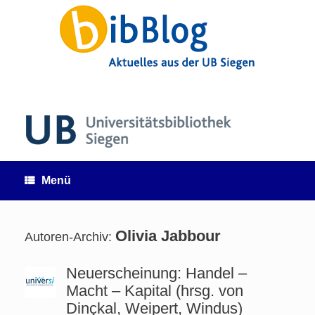
Zum
Inhalt
springen
Menü
Olivia Jabbour
Autoren-Archiv:
Neuerscheinung: Handel –
Macht – Kapital (hrsg. von
Dinçkal, Weipert, Windus)