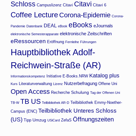
Schloss
Citavi
Campuslizenz Citavi
Citavi 6
Coffee Lecture
Corona-Epidemie
Corona-
eBooks
DEAL
eJournals
Pandemie
Datenbank
eBook
elektronische Zeitschriften
elektronische Semesterapparate
eRessourcen
Eröffnung
Fernleihe
Führungen
Hauptbibliothek Adolf-
Reichwein-Straße (AR)
Katalog plus
Initiative E-Books.NRW
Informationskompetenz
Nutzerbefragung
Literaturverwaltung
Offene Uni
Kurs
Lizenz
Open Access
Schulung
Recherche
Tag der Offenen Uni
TB US
Teilbibliothek Emmy-Noether-
TB-W
Teilbibliothek AR-D
Teilbibliothek Unteres Schloss
Campus (ENC)
Öffnungszeiten
(US)
Umzug
Tipp
ZefaS
USiCard