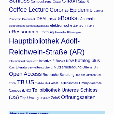
Schloss
Citavi
Campuslizenz Citavi
Citavi 6
Coffee Lecture
Corona-Epidemie
Corona-
eBooks
DEAL
eJournals
Pandemie
Datenbank
eBook
elektronische Zeitschriften
elektronische Semesterapparate
eRessourcen
Eröffnung
Fernleihe
Führungen
Hauptbibliothek Adolf-
Reichwein-Straße (AR)
Katalog plus
Initiative E-Books.NRW
Informationskompetenz
Nutzerbefragung
Literaturverwaltung
Offene Uni
Kurs
Lizenz
Open Access
Schulung
Recherche
Tag der Offenen Uni
TB US
Teilbibliothek Emmy-Noether-
TB-W
Teilbibliothek AR-D
Teilbibliothek Unteres Schloss
Campus (ENC)
Öffnungszeiten
(US)
Umzug
Tipp
ZefaS
USiCard
Neueste Kommentare