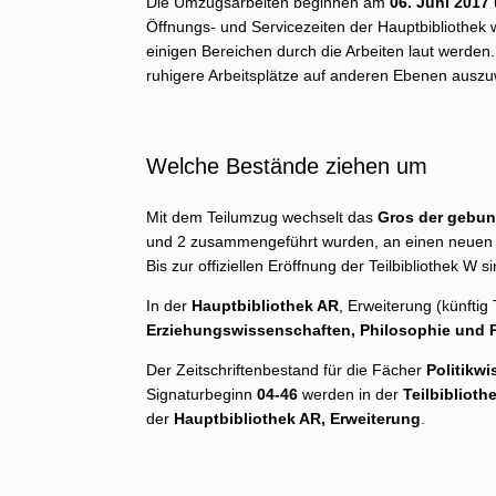
Die Umzugsarbeiten beginnen am
06. Juni 2017
Öffnungs- und Servicezeiten der Hauptbibliothek w
einigen Bereichen durch die Arbeiten laut werden.
ruhigere Arbeitsplätze auf anderen Ebenen ausz
Welche Bestände ziehen um
Mit dem Teilumzug wechselt das
Gros der gebun
und 2 zusammengeführt wurden, an einen neuen B
Bis zur offiziellen Eröffnung der Teilbibliothek W si
In der
Hauptbibliothek AR
, Erweiterung (künftig 
Erziehungswissenschaften, Philosophie und 
Der Zeitschriftenbestand für die Fächer
Politikw
Signaturbeginn
04-46
werden in der
Teilbiblioth
der
Hauptbibliothek AR, Erweiterung
.