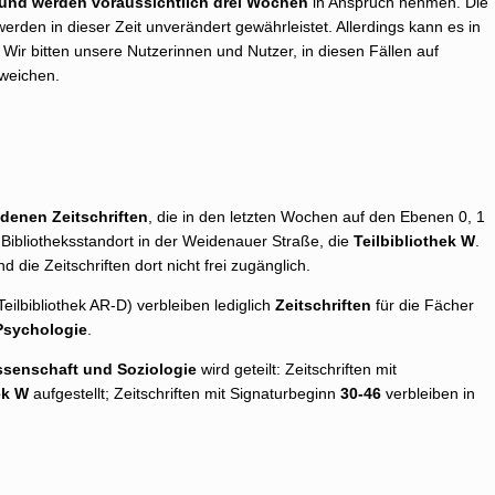
 und werden voraussichtlich drei Wochen
in Anspruch nehmen. Die
erden in dieser Zeit unverändert gewährleistet. Allerdings kann es in
 Wir bitten unsere Nutzerinnen und Nutzer, in diesen Fällen auf
uweichen.
denen Zeitschriften
, die in den letzten Wochen auf den Ebenen 0, 1
ibliotheksstandort in der Weidenauer Straße, die
Teilbibliothek W
.
nd die Zeitschriften dort nicht frei zugänglich.
Teilbibliothek AR-D) verbleiben lediglich
Zeitschriften
für die Fächer
Psychologie
.
issenschaft und Soziologie
wird geteilt: Zeitschriften mit
ek W
aufgestellt; Zeitschriften mit Signaturbeginn
30-46
verbleiben in