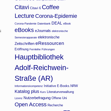
Coffee
Citavi
Citavi 6
Lecture
Corona-Epidemie
DEAL
Corona-Pandemie
Datenbank
eBook
eBooks
eJournals
i
elektronische
elektronische
Semesterapparate
eRessourcen
Zeitschriften
Eröffnung
Fernleihe
Führungen
Hauptbibliothek
Adolf-Reichwein-
Straße (AR)
Initiative E-Books.NRW
Informationskompetenz
Katalog plus
Literaturverwaltung
Kurs
Nutzerbefragung
Offene Uni
Lizenz
Open Access
Recherche