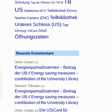
TB
Schulung
Tag der Offenen Uni
TB-W
US
Teilbibliothek Emmy-
Teilbibliothek AR-D
Teilbibliothek
Noether-Campus (ENC)
Unteres Schloss (US)
Tipp
Umzug
ZefaS
USiCard
Öffnungszeiten
Neueste Kommentare
Ulrike Jordan
zu
Energiesparmaßnahmen – Beitrag
der UB // Energy saving measures –
contribution of the University Library
Heinrich Tillmann
zu
Energiesparmaßnahmen – Beitrag
der UB // Energy saving measures –
contribution of the University Library
Die USiCard für
Ulrike Jordan
zu