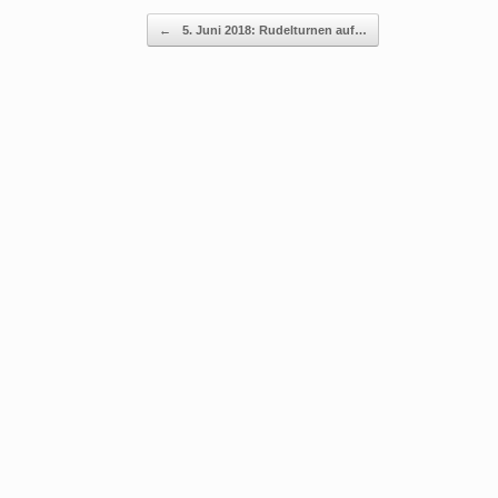
Beitragsnavigation
←
5. Juni 2018: Rudelturnen auf…