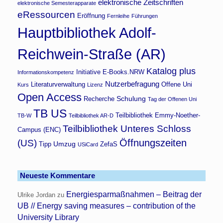
elektronische Zeitschriften
elektronische Semesterapparate
eRessourcen
Eröffnung
Fernleihe
Führungen
Hauptbibliothek Adolf-
Reichwein-Straße (AR)
Katalog plus
Initiative E-Books.NRW
Informationskompetenz
Nutzerbefragung
Literaturverwaltung
Offene Uni
Kurs
Lizenz
Open Access
Schulung
Recherche
Tag der Offenen Uni
TB US
Teilbibliothek Emmy-Noether-
TB-W
Teilbibliothek AR-D
Teilbibliothek Unteres Schloss
Campus (ENC)
Öffnungszeiten
(US)
Umzug
Tipp
ZefaS
USiCard
Neueste Kommentare
Energiesparmaßnahmen – Beitrag der
Ulrike Jordan
zu
UB // Energy saving measures – contribution of the
University Library