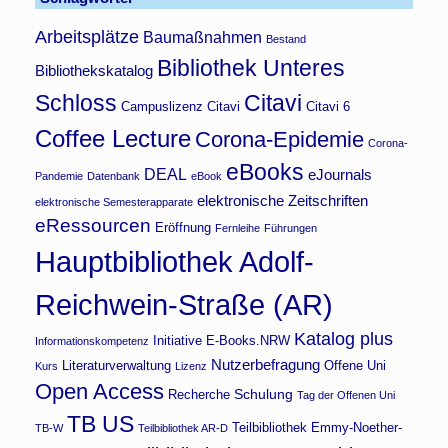
Arbeitsplätze
Baumaßnahmen
Bestand
Bibliothek Unteres
Bibliothekskatalog
Schloss
Citavi
Campuslizenz Citavi
Citavi 6
Coffee Lecture
Corona-Epidemie
Corona-
eBooks
DEAL
eJournals
Pandemie
Datenbank
eBook
elektronische Zeitschriften
elektronische Semesterapparate
eRessourcen
Eröffnung
Fernleihe
Führungen
Hauptbibliothek Adolf-
Reichwein-Straße (AR)
Katalog plus
Initiative E-Books.NRW
Informationskompetenz
Nutzerbefragung
Literaturverwaltung
Offene Uni
Kurs
Lizenz
Open Access
Schulung
Recherche
Tag der Offenen Uni
TB US
Teilbibliothek Emmy-Noether-
TB-W
Teilbibliothek AR-D