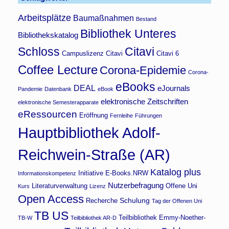
Arbeitsplätze
Baumaßnahmen
Bestand
Bibliothek Unteres
Bibliothekskatalog
Schloss
Citavi
Campuslizenz Citavi
Citavi 6
Coffee Lecture
Corona-Epidemie
Corona-
eBooks
DEAL
eJournals
Pandemie
Datenbank
eBook
elektronische Zeitschriften
elektronische Semesterapparate
eRessourcen
Eröffnung
Fernleihe
Führungen
Hauptbibliothek Adolf-
Reichwein-Straße (AR)
Katalog plus
Initiative E-Books.NRW
Informationskompetenz
Nutzerbefragung
Literaturverwaltung
Offene Uni
Kurs
Lizenz
Open Access
Schulung
Recherche
Tag der Offenen Uni
TB US
Teilbibliothek Emmy-Noether-
TB-W
Teilbibliothek AR-D