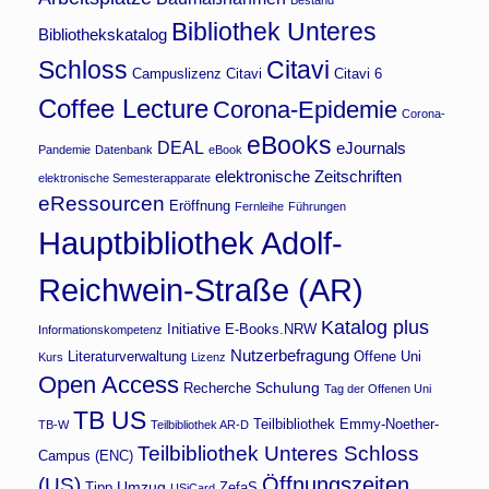
Bibliothek Unteres
Bibliothekskatalog
Schloss
Citavi
Campuslizenz Citavi
Citavi 6
Coffee Lecture
Corona-Epidemie
Corona-
eBooks
DEAL
eJournals
Pandemie
Datenbank
eBook
elektronische Zeitschriften
elektronische Semesterapparate
eRessourcen
Eröffnung
Fernleihe
Führungen
Hauptbibliothek Adolf-
Reichwein-Straße (AR)
Katalog plus
Initiative E-Books.NRW
Informationskompetenz
Nutzerbefragung
Literaturverwaltung
Offene Uni
Kurs
Lizenz
Open Access
Schulung
Recherche
Tag der Offenen Uni
TB US
Teilbibliothek Emmy-Noether-
TB-W
Teilbibliothek AR-D
Teilbibliothek Unteres Schloss
Campus (ENC)
Öffnungszeiten
(US)
Umzug
Tipp
ZefaS
USiCard