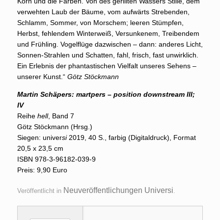
Korn und die Farben. Von des gerillten Wassers Stille, dem
verwehten Laub der Bäume, vom aufwärts Strebenden,
Schlamm, Sommer, von Morschem; leeren Stümpfen,
Herbst, fehlendem Winterweiß, Versunkenem, Treibendem
und Frühling. Vogelflüge dazwischen – dann: anderes Licht,
Sonnen-Strahlen und Schatten, fahl, frisch, fast unwirklich.
Ein Erlebnis der phantastischen Vielfalt unseres Sehens –
unserer Kunst.“
Götz Stöckmann
Martin Schäpers: martpers – position downstream III;
IV
Reihe
hell
, Band 7
Götz Stöckmann (Hrsg.)
Siegen: univer
si
2019, 40 S., farbig (Digitaldruck), Format
20,5 x 23,5 cm
ISBN 978-3-96182-039-9
Preis: 9,90 Euro
Neuveröffentlichungen Universi
Veröffentlicht in
.