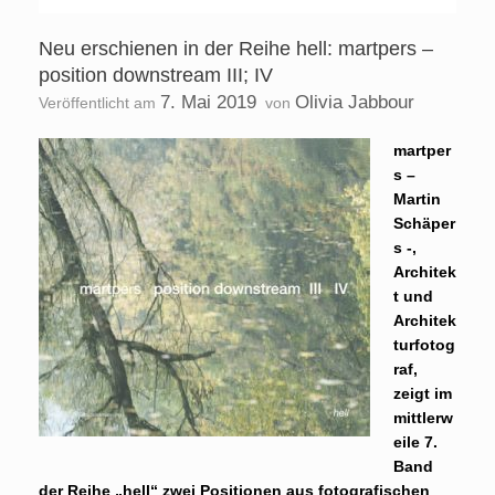
Neu erschienen in der Reihe hell: martpers –
position downstream III; IV
7. Mai 2019
Olivia Jabbour
Veröffentlicht am
von
martper
s –
Martin
Schäper
s -,
Architek
t und
Architek
turfotog
raf,
zeigt im
mittlerw
eile 7.
Band
der Reihe „hell“ zwei Positionen aus fotografischen