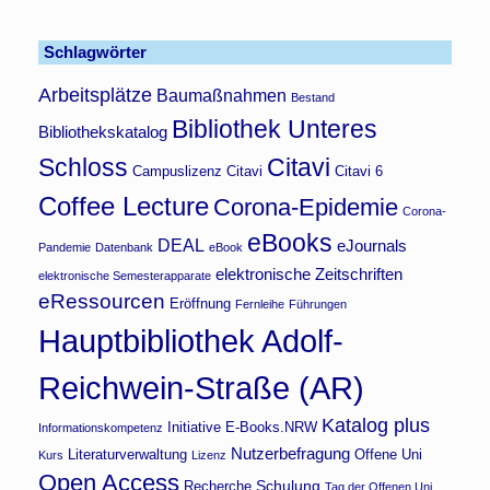
Schlagwörter
Arbeitsplätze
Baumaßnahmen
Bestand
Bibliothek Unteres
Bibliothekskatalog
Schloss
Citavi
Campuslizenz Citavi
Citavi 6
Coffee Lecture
Corona-Epidemie
Corona-
eBooks
DEAL
eJournals
Pandemie
Datenbank
eBook
elektronische Zeitschriften
elektronische Semesterapparate
eRessourcen
Eröffnung
Fernleihe
Führungen
Hauptbibliothek Adolf-
Reichwein-Straße (AR)
Katalog plus
Initiative E-Books.NRW
Informationskompetenz
Nutzerbefragung
Literaturverwaltung
Offene Uni
Kurs
Lizenz
Open Access
Schulung
Recherche
Tag der Offenen Uni