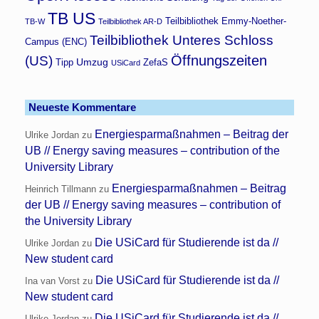
TB US
Teilbibliothek Emmy-Noether-
TB-W
Teilbibliothek AR-D
Teilbibliothek Unteres Schloss
Campus (ENC)
Öffnungszeiten
(US)
Umzug
Tipp
ZefaS
USiCard
Neueste Kommentare
Energiesparmaßnahmen – Beitrag der
Ulrike Jordan
zu
UB // Energy saving measures – contribution of the
University Library
Energiesparmaßnahmen – Beitrag
Heinrich Tillmann
zu
der UB // Energy saving measures – contribution of
the University Library
Die USiCard für Studierende ist da //
Ulrike Jordan
zu
New student card
Die USiCard für Studierende ist da //
Ina van Vorst
zu
New student card
Die USiCard für Studierende ist da //
Ulrike Jordan
zu