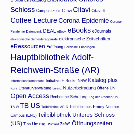
Schloss
Citavi
Campuslizenz Citavi
Citavi 6
Coffee Lecture
Corona-Epidemie
Corona-
eBooks
DEAL
eJournals
Pandemie
Datenbank
eBook
elektronische Zeitschriften
elektronische Semesterapparate
eRessourcen
Eröffnung
Fernleihe
Führungen
Hauptbibliothek Adolf-
Reichwein-Straße (AR)
Katalog plus
Initiative E-Books.NRW
Informationskompetenz
Nutzerbefragung
Literaturverwaltung
Offene Uni
Kurs
Lizenz
Open Access
Schulung
Recherche
Tag der Offenen Uni
TB US
Teilbibliothek Emmy-Noether-
TB-W
Teilbibliothek AR-D
Teilbibliothek Unteres Schloss
Campus (ENC)
Öffnungszeiten
(US)
Umzug
Tipp
ZefaS
USiCard