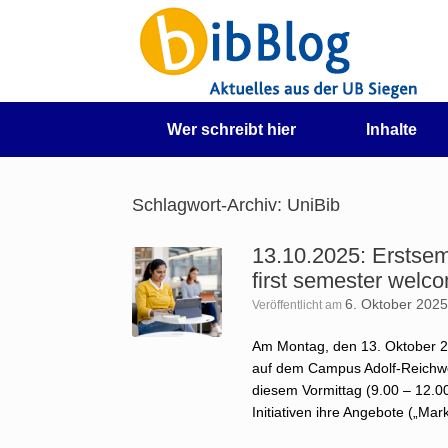
Zum
Inhalt
springen
Wer schreibt hier
Inhalte
Schlagwort-Archiv:
UniBib
13.10.2025: Erstsem
first semester welc
6. Oktober 202
Veröffentlicht am
Am Montag, den 13. Oktober 2
auf dem Campus Adolf-Reichwe
diesem Vormittag (9.00 – 12.00
Initiativen ihre Angebote („Mar