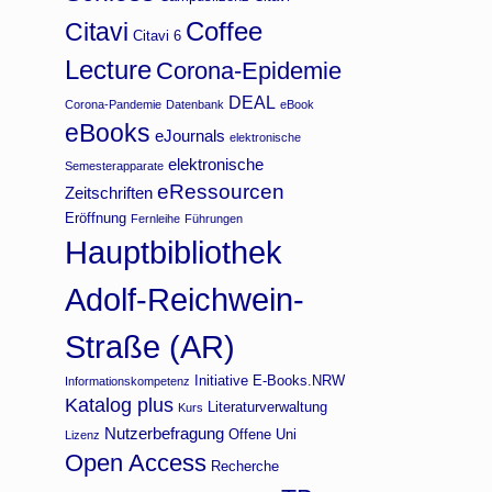
Coffee
Citavi
Citavi 6
Lecture
Corona-Epidemie
DEAL
Corona-Pandemie
Datenbank
eBook
eBooks
eJournals
elektronische
elektronische
Semesterapparate
eRessourcen
Zeitschriften
Eröffnung
Fernleihe
Führungen
Hauptbibliothek
Adolf-Reichwein-
Straße (AR)
Initiative E-Books.NRW
Informationskompetenz
Katalog plus
Literaturverwaltung
Kurs
Nutzerbefragung
Offene Uni
Lizenz
Open Access
Recherche