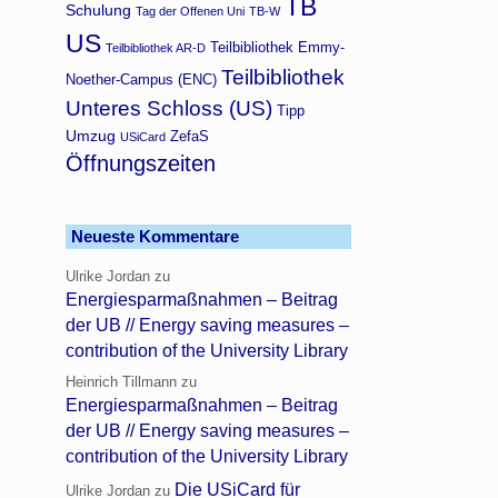
TB
Schulung
Tag der Offenen Uni
TB-W
US
Teilbibliothek Emmy-
Teilbibliothek AR-D
Teilbibliothek
Noether-Campus (ENC)
Unteres Schloss (US)
Tipp
Umzug
ZefaS
USiCard
Öffnungszeiten
Neueste Kommentare
Ulrike Jordan
zu
Energiesparmaßnahmen – Beitrag
der UB // Energy saving measures –
contribution of the University Library
Heinrich Tillmann
zu
Energiesparmaßnahmen – Beitrag
der UB // Energy saving measures –
contribution of the University Library
Die USiCard für
Ulrike Jordan
zu