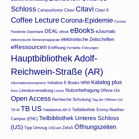
Schloss
Citavi
Campuslizenz Citavi
Citavi 6
Coffee Lecture
Corona-Epidemie
Corona-
eBooks
DEAL
eJournals
Pandemie
Datenbank
eBook
elektronische Zeitschriften
elektronische Semesterapparate
eRessourcen
Eröffnung
Fernleihe
Führungen
Hauptbibliothek Adolf-
Reichwein-Straße (AR)
Katalog plus
Initiative E-Books.NRW
Informationskompetenz
Nutzerbefragung
Literaturverwaltung
Offene Uni
Kurs
Lizenz
Open Access
Schulung
Recherche
Tag der Offenen Uni
TB US
Teilbibliothek Emmy-Noether-
TB-W
Teilbibliothek AR-D
Teilbibliothek Unteres Schloss
Campus (ENC)
Öffnungszeiten
(US)
Umzug
Tipp
ZefaS
USiCard