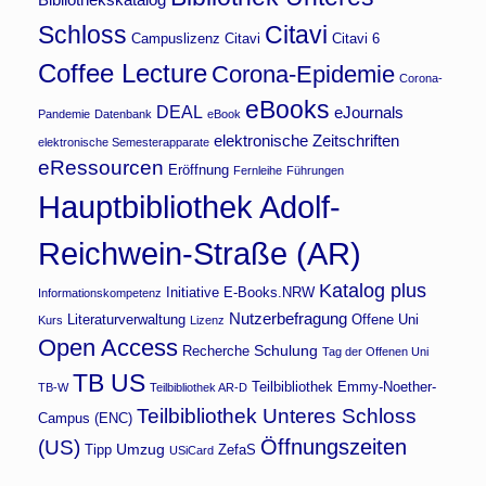
Schloss
Citavi
Campuslizenz Citavi
Citavi 6
Coffee Lecture
Corona-Epidemie
Corona-
eBooks
DEAL
eJournals
Pandemie
Datenbank
eBook
elektronische Zeitschriften
elektronische Semesterapparate
eRessourcen
Eröffnung
Fernleihe
Führungen
Hauptbibliothek Adolf-
Reichwein-Straße (AR)
Katalog plus
Initiative E-Books.NRW
Informationskompetenz
Nutzerbefragung
Literaturverwaltung
Offene Uni
Kurs
Lizenz
Open Access
Schulung
Recherche
Tag der Offenen Uni
TB US
Teilbibliothek Emmy-Noether-
TB-W
Teilbibliothek AR-D
Teilbibliothek Unteres Schloss
Campus (ENC)
Öffnungszeiten
(US)
Umzug
Tipp
ZefaS
USiCard