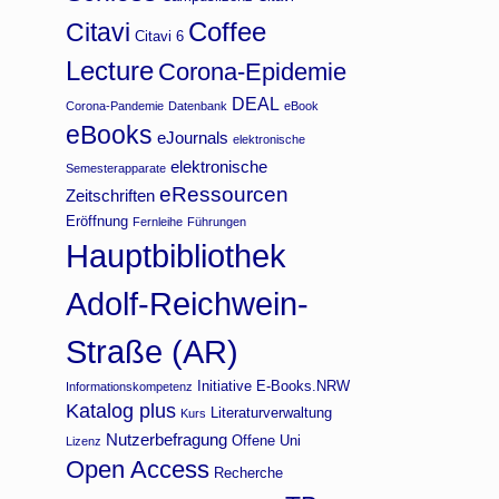
Coffee
Citavi
Citavi 6
Lecture
Corona-Epidemie
DEAL
Corona-Pandemie
Datenbank
eBook
eBooks
eJournals
elektronische
elektronische
Semesterapparate
eRessourcen
Zeitschriften
Eröffnung
Fernleihe
Führungen
Hauptbibliothek
Adolf-Reichwein-
Straße (AR)
Initiative E-Books.NRW
Informationskompetenz
Katalog plus
Literaturverwaltung
Kurs
Nutzerbefragung
Offene Uni
Lizenz
Open Access
Recherche