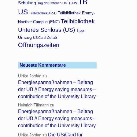
TB
Schulung
Tag der Offenen Uni
TB-W
US
Teilbibliothek Emmy-
Teilbibliothek AR-D
Teilbibliothek
Noether-Campus (ENC)
Unteres Schloss (US)
Tipp
Umzug
ZefaS
USiCard
Öffnungszeiten
Neueste Kommentare
Ulrike Jordan
zu
Energiesparmaßnahmen – Beitrag
der UB // Energy saving measures –
contribution of the University Library
Heinrich Tillmann
zu
Energiesparmaßnahmen – Beitrag
der UB // Energy saving measures –
contribution of the University Library
Die USiCard für
Ulrike Jordan
zu