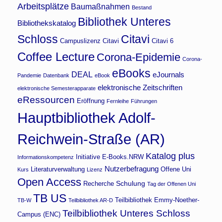
Arbeitsplätze
Baumaßnahmen
Bestand
Bibliothek Unteres
Bibliothekskatalog
Schloss
Citavi
Campuslizenz Citavi
Citavi 6
Coffee Lecture
Corona-Epidemie
Corona-
eBooks
DEAL
eJournals
Pandemie
Datenbank
eBook
elektronische Zeitschriften
elektronische Semesterapparate
eRessourcen
Eröffnung
Fernleihe
Führungen
Hauptbibliothek Adolf-
Reichwein-Straße (AR)
Katalog plus
Initiative E-Books.NRW
Informationskompetenz
Nutzerbefragung
Literaturverwaltung
Offene Uni
Kurs
Lizenz
Open Access
Schulung
Recherche
Tag der Offenen Uni
TB US
Teilbibliothek Emmy-Noether-
TB-W
Teilbibliothek AR-D
Teilbibliothek Unteres Schloss
Campus (ENC)