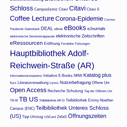
Schloss
Citavi
Campuslizenz Citavi
Citavi 6
Coffee Lecture
Corona-Epidemie
Corona-
eBooks
DEAL
eJournals
Pandemie
Datenbank
eBook
elektronische Zeitschriften
elektronische Semesterapparate
eRessourcen
Eröffnung
Fernleihe
Führungen
Hauptbibliothek Adolf-
Reichwein-Straße (AR)
Katalog plus
Initiative E-Books.NRW
Informationskompetenz
Nutzerbefragung
Literaturverwaltung
Offene Uni
Kurs
Lizenz
Open Access
Schulung
Recherche
Tag der Offenen Uni
TB US
Teilbibliothek Emmy-Noether-
TB-W
Teilbibliothek AR-D
Teilbibliothek Unteres Schloss
Campus (ENC)
Öffnungszeiten
(US)
Umzug
Tipp
ZefaS
USiCard