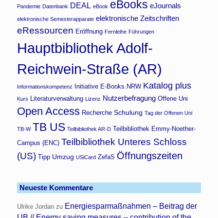
eBooks
DEAL
eJournals
Pandemie
Datenbank
eBook
elektronische Zeitschriften
elektronische Semesterapparate
eRessourcen
Eröffnung
Fernleihe
Führungen
Hauptbibliothek Adolf-
Reichwein-Straße (AR)
Katalog plus
Initiative E-Books.NRW
Informationskompetenz
Nutzerbefragung
Literaturverwaltung
Offene Uni
Kurs
Lizenz
Open Access
Schulung
Recherche
Tag der Offenen Uni
TB US
Teilbibliothek Emmy-Noether-
TB-W
Teilbibliothek AR-D
Teilbibliothek Unteres Schloss
Campus (ENC)
Öffnungszeiten
(US)
Umzug
Tipp
ZefaS
USiCard
Neueste Kommentare
Energiesparmaßnahmen – Beitrag der
Ulrike Jordan
zu
UB // Energy saving measures – contribution of the