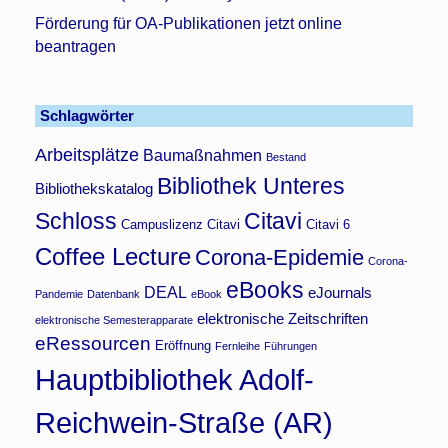
Förderung für OA-Publikationen jetzt online
beantragen
Schlagwörter
Arbeitsplätze
Baumaßnahmen
Bestand
Bibliothek Unteres
Bibliothekskatalog
Schloss
Citavi
Campuslizenz Citavi
Citavi 6
Coffee Lecture
Corona-Epidemie
Corona-
eBooks
DEAL
eJournals
Pandemie
Datenbank
eBook
elektronische Zeitschriften
elektronische Semesterapparate
eRessourcen
Eröffnung
Fernleihe
Führungen
Hauptbibliothek Adolf-
Reichwein-Straße (AR)