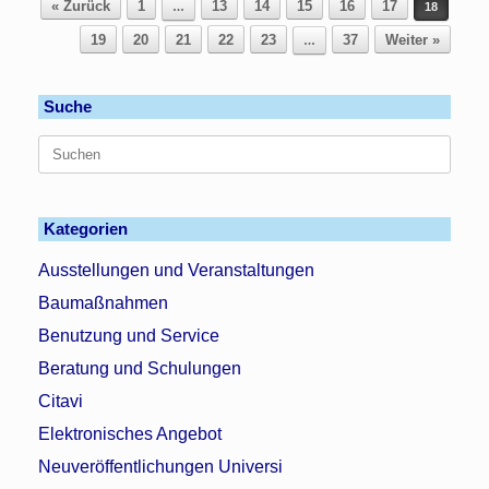
« Zurück
1
13
14
15
16
17
…
18
19
20
21
22
23
37
Weiter »
…
Suche
Suchen
nach:
Kategorien
Ausstellungen und Veranstaltungen
Baumaßnahmen
Benutzung und Service
Beratung und Schulungen
Citavi
Elektronisches Angebot
Neuveröffentlichungen Universi