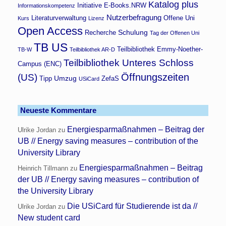
Katalog plus
Initiative E-Books.NRW
Informationskompetenz
Nutzerbefragung
Literaturverwaltung
Offene Uni
Kurs
Lizenz
Open Access
Schulung
Recherche
Tag der Offenen Uni
TB US
Teilbibliothek Emmy-Noether-
TB-W
Teilbibliothek AR-D
Teilbibliothek Unteres Schloss
Campus (ENC)
Öffnungszeiten
(US)
Umzug
Tipp
ZefaS
USiCard
Neueste Kommentare
Energiesparmaßnahmen – Beitrag der
Ulrike Jordan
zu
UB // Energy saving measures – contribution of the
University Library
Energiesparmaßnahmen – Beitrag
Heinrich Tillmann
zu
der UB // Energy saving measures – contribution of
the University Library
Die USiCard für Studierende ist da //
Ulrike Jordan
zu
New student card