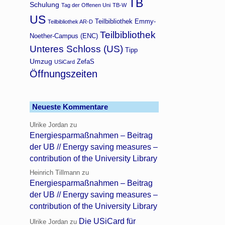
TB
Schulung
Tag der Offenen Uni
TB-W
US
Teilbibliothek Emmy-
Teilbibliothek AR-D
Teilbibliothek
Noether-Campus (ENC)
Unteres Schloss (US)
Tipp
Umzug
ZefaS
USiCard
Öffnungszeiten
Neueste Kommentare
Ulrike Jordan
zu
Energiesparmaßnahmen – Beitrag
der UB // Energy saving measures –
contribution of the University Library
Heinrich Tillmann
zu
Energiesparmaßnahmen – Beitrag
der UB // Energy saving measures –
contribution of the University Library
Die USiCard für
Ulrike Jordan
zu