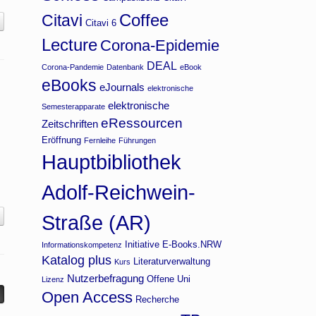
Coffee
Citavi
Citavi 6
Lecture
Corona-Epidemie
DEAL
Corona-Pandemie
Datenbank
eBook
eBooks
eJournals
elektronische
elektronische
Semesterapparate
eRessourcen
Zeitschriften
Eröffnung
Fernleihe
Führungen
Hauptbibliothek
Adolf-Reichwein-
Straße (AR)
Initiative E-Books.NRW
Informationskompetenz
Katalog plus
Literaturverwaltung
Kurs
Nutzerbefragung
Offene Uni
Lizenz
Open Access
Recherche