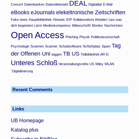
DEAL
Concert
Datenbanken
Datendiebstahl
Digitalität
E-Mail
eBooks
eJournals
elekeltronische Zeitschriften
Fake news
Hauptbibliothek
Hinweis
IOP
Kollaboratives Arbeiten
Lies was
dich begeistert
Lärm
Medienkompetenz
MittwochsIN
Monitor
Nachrichten
Open Access
Phishing
Physik
Politikwissenschaft
Tag
Psychologie
Scannen
Scanner
Schadsoftware
Schloßplatz
Spam
der Offenen Uni
TB US
taggen
Teilbibliothek AR-D
Unteres Schloß
Veranstaltungsreihe US
Wiley
WLAN
´Digitalisierung
Recent Comments
Links
UB Homepage
Katalog plus