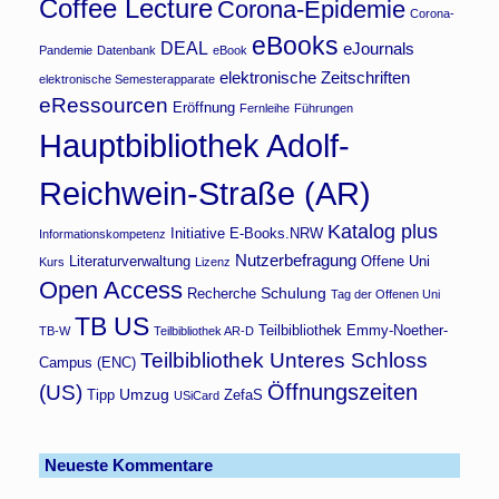
Coffee Lecture
Corona-Epidemie
Corona-
eBooks
DEAL
eJournals
Pandemie
Datenbank
eBook
elektronische Zeitschriften
elektronische Semesterapparate
eRessourcen
Eröffnung
Fernleihe
Führungen
Hauptbibliothek Adolf-
Reichwein-Straße (AR)
Katalog plus
Initiative E-Books.NRW
Informationskompetenz
Nutzerbefragung
Literaturverwaltung
Offene Uni
Kurs
Lizenz
Open Access
Schulung
Recherche
Tag der Offenen Uni
TB US
Teilbibliothek Emmy-Noether-
TB-W
Teilbibliothek AR-D
Teilbibliothek Unteres Schloss
Campus (ENC)
Öffnungszeiten
(US)
Umzug
Tipp
ZefaS
USiCard
Neueste Kommentare