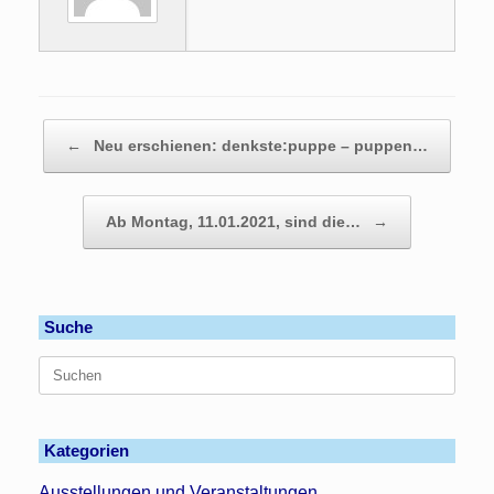
Beitragsnavigation
←
Neu erschienen: denkste:puppe – puppen…
Ab Montag, 11.01.2021, sind die…
→
Suche
Suchen
nach:
Kategorien
Ausstellungen und Veranstaltungen