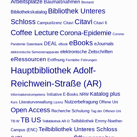
Arbeitsplätze
Baumaßnahmen
Bestand
Bibliothek Unteres
Bibliothekskatalog
Schloss
Citavi
Campuslizenz Citavi
Citavi 6
Coffee Lecture
Corona-Epidemie
Corona-
eBooks
DEAL
eJournals
Pandemie
Datenbank
eBook
elektronische Zeitschriften
elektronische Semesterapparate
eRessourcen
Eröffnung
Fernleihe
Führungen
Hauptbibliothek Adolf-
Reichwein-Straße (AR)
Katalog plus
Initiative E-Books.NRW
Informationskompetenz
Nutzerbefragung
Literaturverwaltung
Offene Uni
Kurs
Lizenz
Open Access
Schulung
Recherche
Tag der Offenen Uni
TB US
Teilbibliothek Emmy-Noether-
TB-W
Teilbibliothek AR-D
Teilbibliothek Unteres Schloss
Campus (ENC)