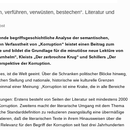
, verführen, verwüsten, bestechen“. Literatur und
bst
ende begriffsgeschichtliche Analyse der semantischen,
en Verfasstheit von „Korruption“ leistet einen Beitrag zum
 und bildet die Grundlage für die minutiöse neue Lektüre von
nhelm“, Kleists „Der zerbrochne Krug“ und Schillers „Der
erspektive der Korruption.
 es, ist die Welt geeint. Über die Schranken politischer Blöcke hinweg,
en Stellung und nationale, historische wie kulturelle Grenzen
inmal einer Meinung: „Korruption ist eine Krake, die in alle Bereiche
tungen: Erstens besteht von Seiten der Literatur seit mindestens 2000
orruption. Zweitens macht der literarische Umgang mit dem Thema
sche Standarddefinition zu reduzieren zwangsläufig eine übermäßige
tatieren, daß die literarischen Texte in ihrem Hinausweisen über die
elevanz für den Begriff der Korruption seit fast drei Jahrhunderten