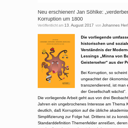
Neu erschienen! Jan Söhlke: „verderben
Korruption um 1800
13. August 2017
Johannes Her
Veröffentlicht am
von
Die vorliegende umfass
historischen und sozial
Verständnis der Moderne
Lessings „Minna von Bar
Geisterseher“ aus der P
Bei Korruption, so scheint
ungeachtet der ökonomisch
transzendierend, ist man e
der Gesellschaft wächst“.
Die vorliegende Arbeit geht aus von drei Beobach
Jahren ein ungebrochenes Interesse am Thema K
deutlich, daß Korruption auf die übliche akademi
Simplifizierung zur Folge hat. Drittens ist zu kons
Standarddefinition Themenfelder anreißen, deren R