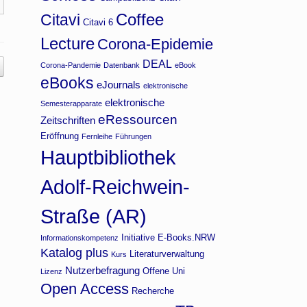
Coffee
Citavi
Citavi 6
Lecture
Corona-Epidemie
DEAL
Corona-Pandemie
Datenbank
eBook
eBooks
eJournals
elektronische
elektronische
Semesterapparate
eRessourcen
Zeitschriften
Eröffnung
Fernleihe
Führungen
Hauptbibliothek
Adolf-Reichwein-
Straße (AR)
Initiative E-Books.NRW
Informationskompetenz
Katalog plus
Literaturverwaltung
Kurs
Nutzerbefragung
Offene Uni
Lizenz
Open Access
Recherche