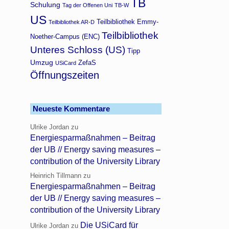
TB
Schulung
Tag der Offenen Uni
TB-W
US
Teilbibliothek Emmy-
Teilbibliothek AR-D
Teilbibliothek
Noether-Campus (ENC)
Unteres Schloss (US)
Tipp
Umzug
ZefaS
USiCard
Öffnungszeiten
Neueste Kommentare
Ulrike Jordan
zu
Energiesparmaßnahmen – Beitrag
der UB // Energy saving measures –
contribution of the University Library
Heinrich Tillmann
zu
Energiesparmaßnahmen – Beitrag
der UB // Energy saving measures –
contribution of the University Library
Die USiCard für
Ulrike Jordan
zu