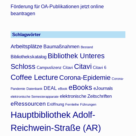
Förderung für OA-Publikationen jetzt online
beantragen
Schlagwörter
Arbeitsplätze
Baumaßnahmen
Bestand
Bibliothek Unteres
Bibliothekskatalog
Schloss
Citavi
Campuslizenz Citavi
Citavi 6
Coffee Lecture
Corona-Epidemie
Corona-
eBooks
DEAL
eJournals
Pandemie
Datenbank
eBook
elektronische Zeitschriften
elektronische Semesterapparate
eRessourcen
Eröffnung
Fernleihe
Führungen
Hauptbibliothek Adolf-
Reichwein-Straße (AR)