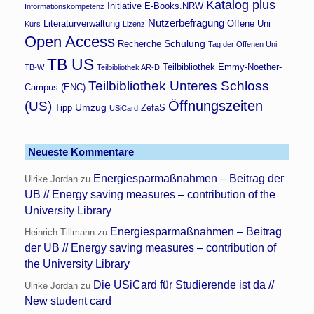
Katalog plus
Initiative E-Books.NRW
Informationskompetenz
Nutzerbefragung
Literaturverwaltung
Offene Uni
Kurs
Lizenz
Open Access
Schulung
Recherche
Tag der Offenen Uni
TB US
Teilbibliothek Emmy-Noether-
TB-W
Teilbibliothek AR-D
Teilbibliothek Unteres Schloss
Campus (ENC)
Öffnungszeiten
(US)
Umzug
Tipp
ZefaS
USiCard
Neueste Kommentare
Energiesparmaßnahmen – Beitrag der
Ulrike Jordan
zu
UB // Energy saving measures – contribution of the
University Library
Energiesparmaßnahmen – Beitrag
Heinrich Tillmann
zu
der UB // Energy saving measures – contribution of
the University Library
Die USiCard für Studierende ist da //
Ulrike Jordan
zu
New student card