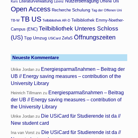
Nutzerbefragung
Literaturverwaltung
Offene Uni
Kurs
Lizenz
Open Access
Schulung
Recherche
Tag der Offenen Uni
TB US
Teilbibliothek Emmy-Noether-
TB-W
Teilbibliothek AR-D
Teilbibliothek Unteres Schloss
Campus (ENC)
Öffnungszeiten
(US)
Umzug
Tipp
ZefaS
USiCard
Neueste Kommentare
Energiesparmaßnahmen – Beitrag der
Ulrike Jordan
zu
UB // Energy saving measures – contribution of the
University Library
Energiesparmaßnahmen – Beitrag
Heinrich Tillmann
zu
der UB // Energy saving measures – contribution of
the University Library
Die USiCard für Studierende ist da //
Ulrike Jordan
zu
New student card
Die USiCard für Studierende ist da //
Ina van Vorst
zu