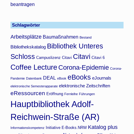
beantragen
Schlagwörter
Arbeitsplätze
Baumaßnahmen
Bestand
Bibliothek Unteres
Bibliothekskatalog
Schloss
Citavi
Campuslizenz Citavi
Citavi 6
Coffee Lecture
Corona-Epidemie
Corona-
eBooks
DEAL
eJournals
Pandemie
Datenbank
eBook
elektronische Zeitschriften
elektronische Semesterapparate
eRessourcen
Eröffnung
Fernleihe
Führungen
Hauptbibliothek Adolf-
Reichwein-Straße (AR)
Katalog plus
Initiative E-Books.NRW
Informationskompetenz