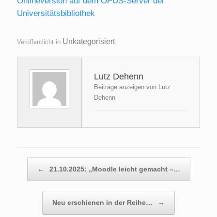
Onlineversion auf dem OPUS-Server der
Universitätsbibliothek
Unkategorisiert
Veröffentlicht in
.
Lutz Dehenn
Beiträge anzeigen von Lutz
Dehenn
Beitragsnavigation
←
21.10.2025: „Moodle leicht gemacht –…
Neu erschienen in der Reihe…
→