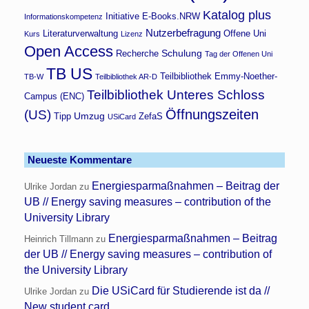
Katalog plus
Initiative E-Books.NRW
Informationskompetenz
Nutzerbefragung
Literaturverwaltung
Offene Uni
Kurs
Lizenz
Open Access
Schulung
Recherche
Tag der Offenen Uni
TB US
Teilbibliothek Emmy-Noether-
TB-W
Teilbibliothek AR-D
Teilbibliothek Unteres Schloss
Campus (ENC)
Öffnungszeiten
(US)
Umzug
Tipp
ZefaS
USiCard
Neueste Kommentare
Energiesparmaßnahmen – Beitrag der
Ulrike Jordan
zu
UB // Energy saving measures – contribution of the
University Library
Energiesparmaßnahmen – Beitrag
Heinrich Tillmann
zu
der UB // Energy saving measures – contribution of
the University Library
Die USiCard für Studierende ist da //
Ulrike Jordan
zu
New student card