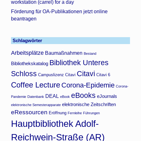
workstation (carrel) for a day
Förderung für OA-Publikationen jetzt online
beantragen
Schlagwörter
Arbeitsplätze
Baumaßnahmen
Bestand
Bibliothek Unteres
Bibliothekskatalog
Schloss
Citavi
Campuslizenz Citavi
Citavi 6
Coffee Lecture
Corona-Epidemie
Corona-
eBooks
DEAL
eJournals
Pandemie
Datenbank
eBook
elektronische Zeitschriften
elektronische Semesterapparate
eRessourcen
Eröffnung
Fernleihe
Führungen
Hauptbibliothek Adolf-
Reichwein-Straße (AR)