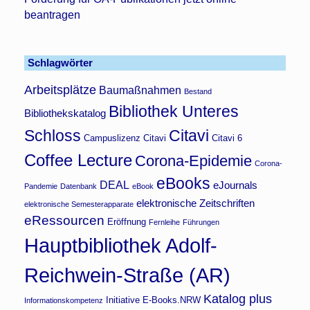
beantragen
Schlagwörter
Arbeitsplätze
Baumaßnahmen
Bestand
Bibliothek Unteres
Bibliothekskatalog
Schloss
Citavi
Campuslizenz Citavi
Citavi 6
Coffee Lecture
Corona-Epidemie
Corona-
eBooks
DEAL
eJournals
Pandemie
Datenbank
eBook
elektronische Zeitschriften
elektronische Semesterapparate
eRessourcen
Eröffnung
Fernleihe
Führungen
Hauptbibliothek Adolf-
Reichwein-Straße (AR)
Katalog plus
Initiative E-Books.NRW
Informationskompetenz