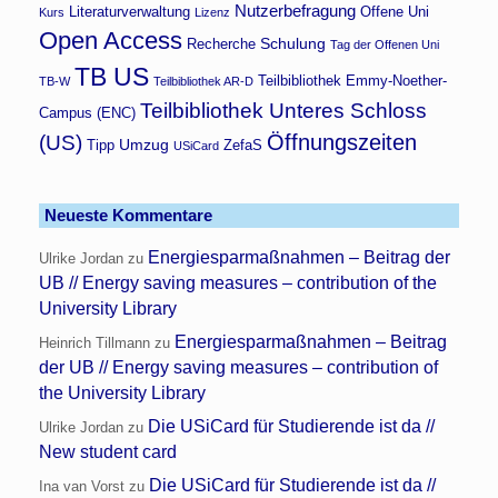
Nutzerbefragung
Literaturverwaltung
Offene Uni
Kurs
Lizenz
Open Access
Schulung
Recherche
Tag der Offenen Uni
TB US
Teilbibliothek Emmy-Noether-
TB-W
Teilbibliothek AR-D
Teilbibliothek Unteres Schloss
Campus (ENC)
Öffnungszeiten
(US)
Umzug
Tipp
ZefaS
USiCard
Neueste Kommentare
Energiesparmaßnahmen – Beitrag der
Ulrike Jordan
zu
UB // Energy saving measures – contribution of the
University Library
Energiesparmaßnahmen – Beitrag
Heinrich Tillmann
zu
der UB // Energy saving measures – contribution of
the University Library
Die USiCard für Studierende ist da //
Ulrike Jordan
zu
New student card
Die USiCard für Studierende ist da //
Ina van Vorst
zu