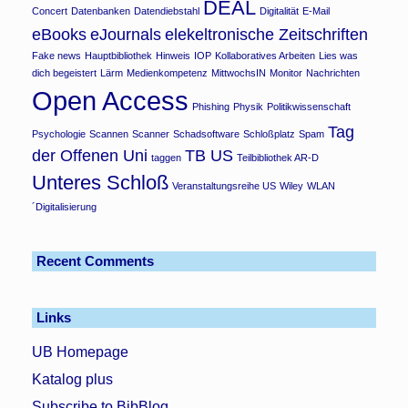
DEAL
Concert
Datenbanken
Datendiebstahl
Digitalität
E-Mail
eBooks
eJournals
elekeltronische Zeitschriften
Fake news
Hauptbibliothek
Hinweis
IOP
Kollaboratives Arbeiten
Lies was
dich begeistert
Lärm
Medienkompetenz
MittwochsIN
Monitor
Nachrichten
Open Access
Phishing
Physik
Politikwissenschaft
Tag
Psychologie
Scannen
Scanner
Schadsoftware
Schloßplatz
Spam
der Offenen Uni
TB US
taggen
Teilbibliothek AR-D
Unteres Schloß
Veranstaltungsreihe US
Wiley
WLAN
´Digitalisierung
Recent Comments
Links
UB Homepage
Katalog plus
Subscribe to BibBlog